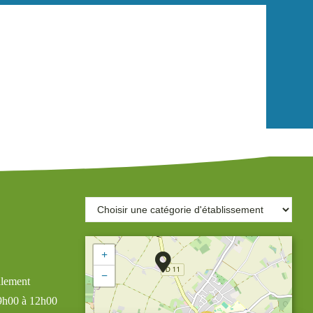
+
−
alement
 9h00 à 12h00