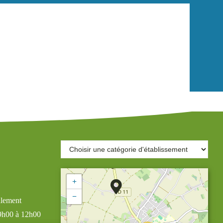
+
−
alement
 9h00 à 12h00