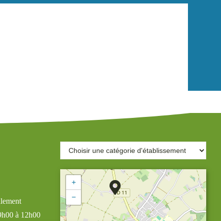
+
−
alement
 9h00 à 12h00