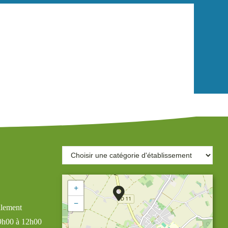
+
−
alement
 9h00 à 12h00