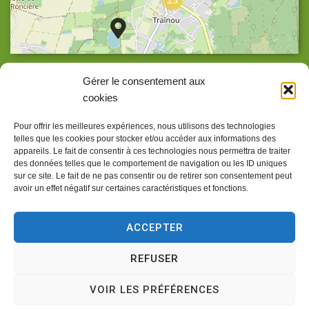
Agrandir la carte
Gérer le consentement aux
cookies
Pour offrir les meilleures expériences, nous utilisons des technologies
telles que les cookies pour stocker et/ou accéder aux informations des
Accueil
appareils. Le fait de consentir à ces technologies nous permettra de traiter
des données telles que le comportement de navigation ou les ID uniques
Accessibilité
sur ce site. Le fait de ne pas consentir ou de retirer son consentement peut
avoir un effet négatif sur certaines caractéristiques et fonctions.
Confidentialité
Mentions légales
ACCEPTER
Traitement de données personnelles
REFUSER
Plan du site
VOIR LES PRÉFÉRENCES
Propulsé par
(sites internet de collectivités &