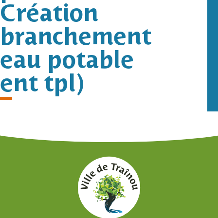
Création
branchement
eau potable
ent tpl)