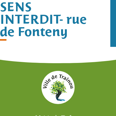
SENS
INTERDIT- rue
de Fonteny