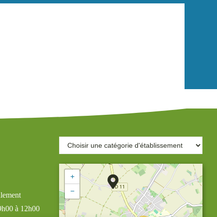
+
−
alement
 9h00 à 12h00