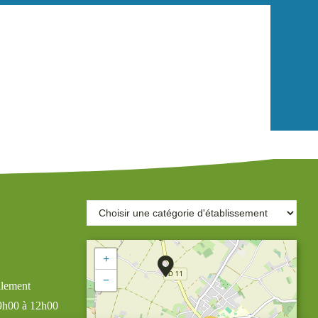
+
−
alement
 9h00 à 12h00