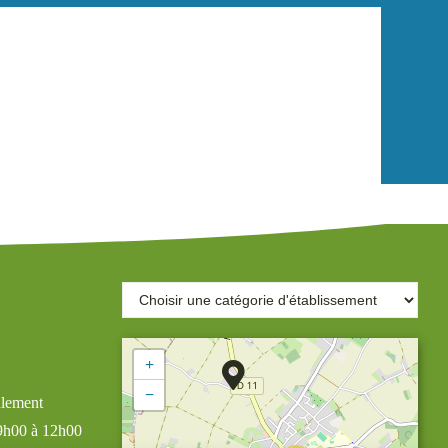
+
−
alement
 9h00 à 12h00