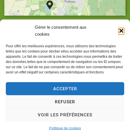
Agrandir la carte
Gérer le consentement aux
cookies
Pour offrir les meilleures expériences, nous utilisons des technologies
telles que les cookies pour stocker et/ou accéder aux informations des
Accueil
appareils. Le fait de consentir à ces technologies nous permettra de traiter
des données telles que le comportement de navigation ou les ID uniques
Accessibilité
sur ce site. Le fait de ne pas consentir ou de retirer son consentement peut
avoir un effet négatif sur certaines caractéristiques et fonctions.
Confidentialité
Mentions légales
ACCEPTER
Traitement de données personnelles
REFUSER
Plan du site
VOIR LES PRÉFÉRENCES
Propulsé par
(sites internet de collectivités &
Utopia
GRC/GRU)
Politique de cookies